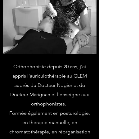
Orthophoniste depuis 20 ans, j'ai
Au service de mes patients depuis
appris l'auriculothérapie au GLEM
20 ans
auprès du Docteur Nogier et du
Docteur Marignan et l'enseigne aux
orthophonistes.
Formée également en posturologie,
en thérapie manuelle, en
chromatothérapie, en réorganisation