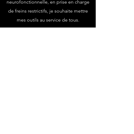
neurofonctionnelle, en prise en charge
de freins restrictifs, je souhaite mettre
mes outils au service de tous.
AURICULO'MOBILE
Moulin de Courcelles
2 rue du Moulin
55120 AUBREVILLE
06 29 62 14 51
Partager
clairelucas236@gmail.com