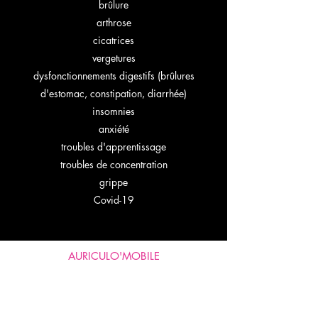
brûlure
arthrose
cicatrices
vergetures
dysfonctionnements digestifs (brûlures
d'estomac, constipation, diarrhée)
insomnies
anxiété
troubles d'apprentissage
troubles de concentration
grippe
Covid-19
AURICULO'MOBILE
Moulin de Courcelles
2 rue du Moulin
55120 AUBREVILLE