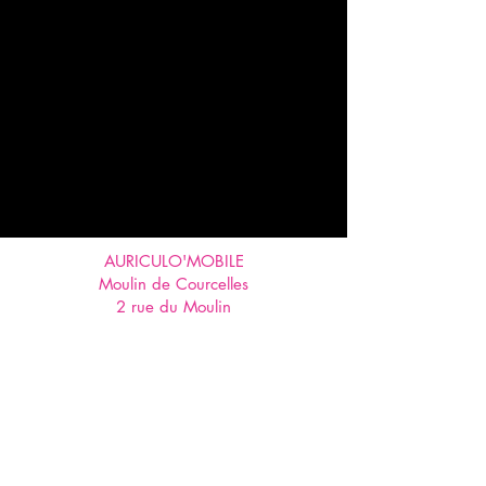
AURICULO'MOBILE
Moulin de Courcelles
2 rue du Moulin
55120 AUBREVILLE
06 29 62 14 51
Partager