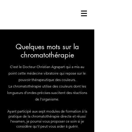
Quelques mots sur la
chromatothérapie
C'est le Docteur Christian Agrapart qui a mis au
point cette médecine vibratoire qui repose sur le
pouvoir thérapeutique des couleurs.
La chromatothérapie utilise des couleurs dont les
longueurs d'ondes précises suscitent des réactions
de l'organisme.
Ayant participé aux sept modules de formation à la
pratique de la chromatothérapie directe et réussi
l'examen, je pourrai vous proposer ce soin si je
considère qu'il peut vous aider à guérir.